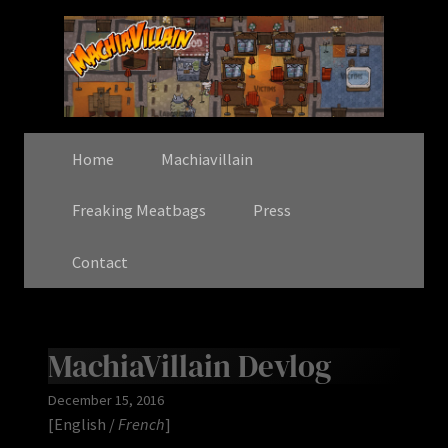
Home
Machiavillain
Freaking Meatbags
Press
Contact
MachiaVillain Devlog
December 15, 2016
[English /
French
]