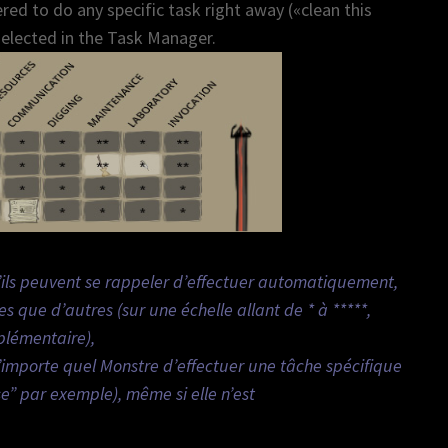
red to do any specific task right away («clean this
t selected in the Task Manager.
’ils peuvent se rappeler d’effectuer automatiquement,
s que d’autres (sur une échelle allant de * à *****,
plémentaire),
n’importe quel Monstre d’effectuer une tâche spécifique
” par exemple), même si elle n’est